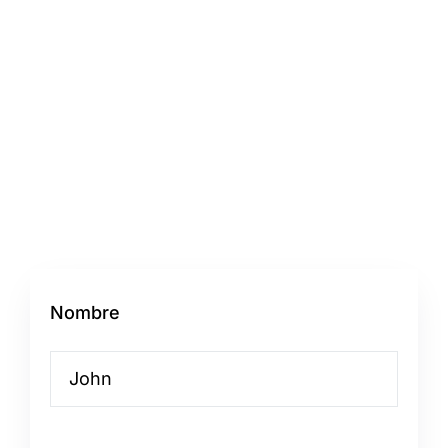
Empecemos
Solicite un
presupuesto
detallado
Nombre