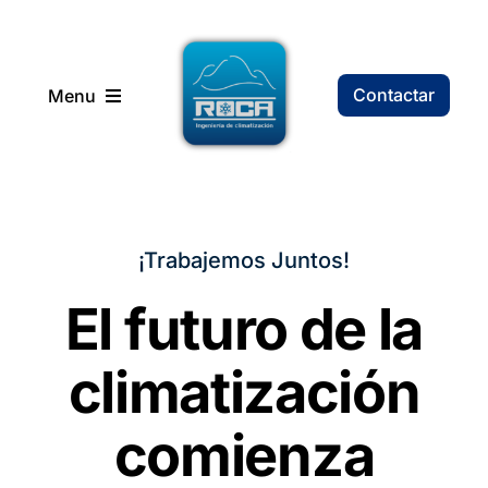
Saltar
al
contenido
Contactar
Menu
Inicio
Soluciones
¡Trabajemos Juntos!
El futuro de la
Proyectos
climatización
Compañía
comienza
Recursos