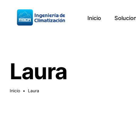
Saltar
al
Inicio
Solucio
contenido
Laura
Inicio
•
Laura